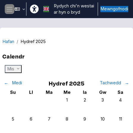
Mynd i'r prif gynnwys
Rydych chi'n westai
Mewngofnodi
ar hyn o bryd
Side panel
Hafan
Hydref 2025
Calendr
Mis
Hydref 2025
←
Medi
Tachwedd
→
Sul
Llun
Mawrth
Mercher
Iau
Gwener
Sadwr
Su
Ll
Ma
Me
Ia
Gw
Sa
No events, Dydd Mercher, 1 Hydre
No events, Dydd Iau, 2 Hy
No events, Dydd
No even
1
2
3
4
No events, Dydd Sul, 5 Hydref
No events, Dydd Llun, 6 Hydref
No events, Dydd Mawrth, 7 Hydref
No events, Dydd Mercher, 8 Hydre
No events, Dydd Iau, 9 H
No events, Dydd
No event
5
6
7
8
9
10
11