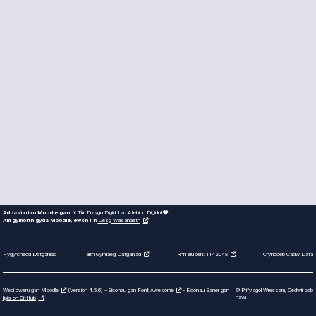
Addasiadau Moodle gan:
Y Tîm Dysgu Digidol ac Atebion Digidol
Am gymorth gyda Moodle, ewch i'n
Desg Wasanaeth
Hygyrchedd Datganiad
Crynodeb Cadw Data
Iaith Gymraeg Datganiad
Rhif elusen: 1142048
Wedi bweru gan
Moodle
(Version 4.5.6) - Eiconau gan
Font Awesome
- Eiconau Baner gan
© Prifysgol Wrecsam, Cedwir pob
hawl
lipis on GitHub