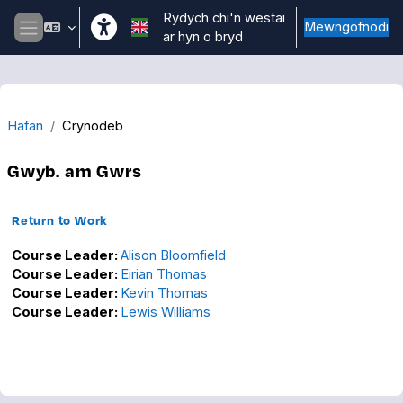
Mynd i'r prif gynnwys
Rydych chi'n westai
Mewngofnodi
ar hyn o bryd
Side panel
Hafan
Crynodeb
Gwyb. am Gwrs
Return to Work
Course Leader:
Alison Bloomfield
Course Leader:
Eirian Thomas
Course Leader:
Kevin Thomas
Course Leader:
Lewis Williams