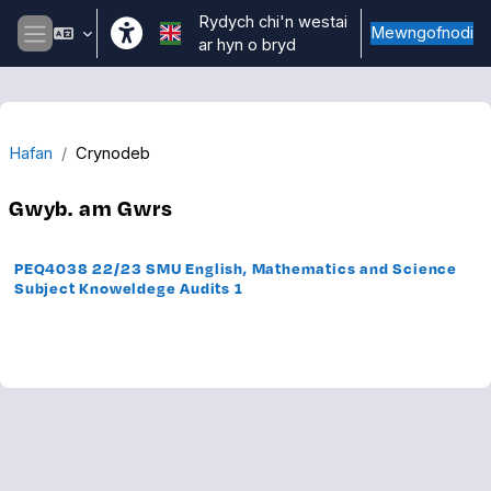
Mynd i'r prif gynnwys
Rydych chi'n westai
Mewngofnodi
ar hyn o bryd
Side panel
Hafan
Crynodeb
Gwyb. am Gwrs
PEQ4038 22/23 SMU English, Mathematics and Science
Subject Knoweldege Audits 1