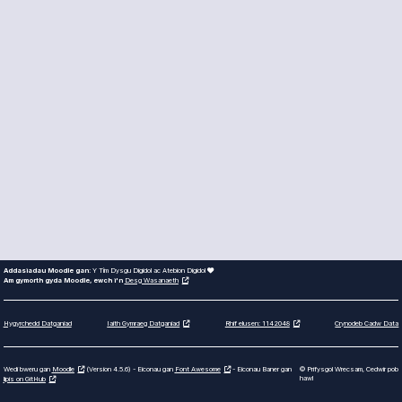
Addasiadau Moodle gan:
Y Tîm Dysgu Digidol ac Atebion Digidol
Am gymorth gyda Moodle, ewch i'n
Desg Wasanaeth
Hygyrchedd Datganiad
Crynodeb Cadw Data
Iaith Gymraeg Datganiad
Rhif elusen: 1142048
Wedi bweru gan
Moodle
(Version 4.5.6) - Eiconau gan
Font Awesome
- Eiconau Baner gan
© Prifysgol Wrecsam, Cedwir pob
hawl
lipis on GitHub